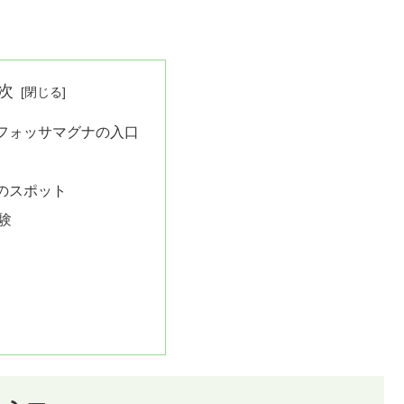
次
フォッサマグナの入口
のスポット
験