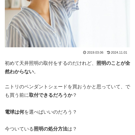
2019.03.06
2024.11.01
初めて天井照明の取付をするのだけれど、
照明のことが全
然わからない
。
ニトリのペンダントシェードを買おうかと思っていて、で
も買う前に
取付できるだろうか
？
電球は何
を選べばいいのだろう？
今ついている
照明の処分方法
は？