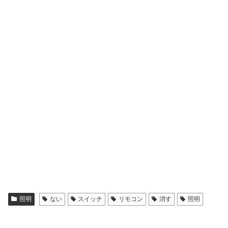
照明
ない
スイッチ
リモコン
消す
照明