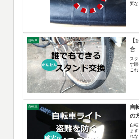
要な
【
自転車
合
スタ
す順
これ
自
自転車
の
自転
ます
れな