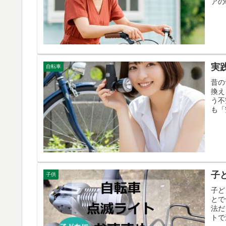
アの
実
自転車
昔の
換え
う不
も「
子
子供
子ど
とで
法だ
トで