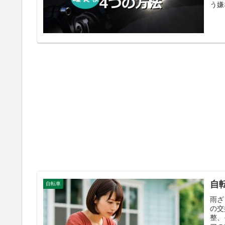
う嫌
自
自転車
雨ざ
の交
整、