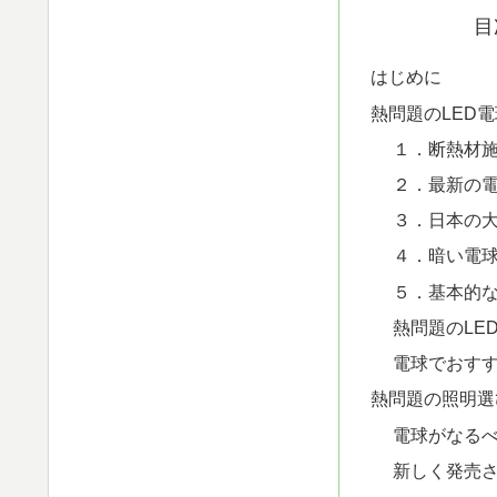
目
はじめに
熱問題のLED
１．断熱材
２．最新の
３．日本の
４．暗い電
５．基本的な
熱問題のLE
電球でおす
熱問題の照明選
電球がなる
新しく発売